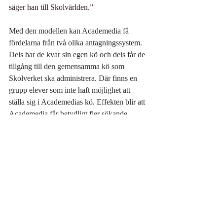
säger han till Skolvärlden.”
Med den modellen kan Academedia få 
fördelarna från två olika antagningssystem. 
Dels har de kvar sin egen kö och dels får de 
tillgång till den gemensamma kö som 
Skolverket ska administrera. Där finns en 
grupp elever som inte haft möjlighet att 
ställa sig i Academedias kö. Effekten blir att 
Academedia får betydligt fler sökande. 
I intervjun bekräftar Marcus Strömberg det 
jag skrev att nivån på Skolpengen är en 
avgörande fråga för Academedia. 
Bakgunden till den debatten är Björn 
Åstrands utredning där han föreslår en 
sänkning av nivån eftersom de fristående 
skolorna har ett annat och mindre 
omfattande uppdrag än de kommunala 