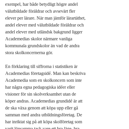
exempel, har både betydligt högre andel 
välutbildade föräldrar och avsevärt fler 
elever per lärare. När man jämför lärartäthet, 
andel elever med välutbildade föräldrar och 
andel elever med utländsk bakgrund ligger 
Academedias skolor närmare vanliga 
kommunala grundskolor än vad de andra 
stora skolkoncernerna gör. 
En förklaring till siffrorna i statistiken är 
Academedias företagsidé. Man kan beskriva 
Academedia som en skolkoncern som inte 
har några egna pedagogiska idéer eller 
visioner för sin skolverksamhet utan de 
köper andras. Academedias grundidé är att 
de ska växa genom att köpa upp eller gå 
samman med andra utbildningsföretag. De 
har inriktat sig på att köpa skolföretag som 
varit lönsamma tack vare ett bra läge, bra 