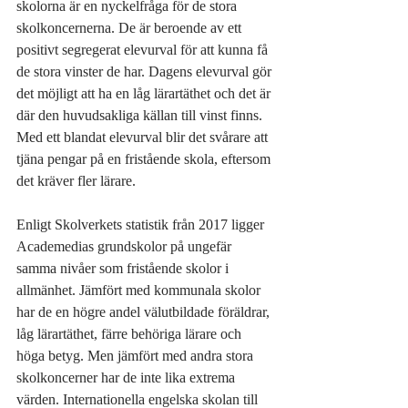
skolorna är en nyckelfråga för de stora 
skolkoncernerna. De är beroende av ett 
positivt segregerat elevurval för att kunna få 
de stora vinster de har. Dagens elevurval gör 
det möjligt att ha en låg lärartäthet och det är 
där den huvudsakliga källan till vinst finns. 
Med ett blandat elevurval blir det svårare att 
tjäna pengar på en fristående skola, eftersom 
det kräver fler lärare. 
Enligt Skolverkets statistik från 2017 ligger 
Academedias grundskolor på ungefär 
samma nivåer som fristående skolor i 
allmänhet. Jämfört med kommunala skolor 
har de en högre andel välutbildade föräldrar, 
låg lärartäthet, färre behöriga lärare och 
höga betyg. Men jämfört med andra stora 
skolkoncerner har de inte lika extrema 
värden. Internationella engelska skolan till 