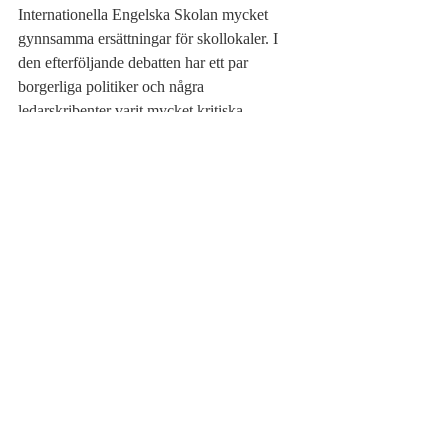
Internationella Engelska Skolan mycket 
gynnsamma ersättningar för skollokaler. I 
den efterföljande debatten har ett par 
borgerliga politiker och några 
ledarskribenter varit mycket kritiska. 
Benjamin Dousa, ordförande för Moderat 
ungdomsförbundet, beskrev det som att 
borgerligheten
sitter i knät på 
friskoleföretagen
.
Björn Åstrands utredning borde kunna ge 
goda förutsättningar för en seriös diskussion 
om vad vi ska göra för att vända dagens 
negativa utveckling, där allt fler unga 
misslyckas i skolan. Han föreslår inget stopp 
för fristående skolor. Det blir heller inget 
vinstförbud eller sådana vinstbegränsningar 
som fanns i Reepalus förslag. Det fria 
skolvalet och skolpengen är kvar med vissa 