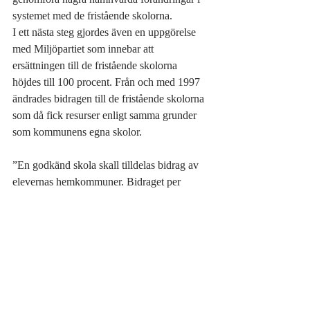
systemet med de fristående skolorna. 
I ett nästa steg gjordes även en uppgörelse 
med Miljöpartiet som innebar att 
ersättningen till de fristående skolorna 
höjdes till 100 procent. Från och med 1997 
ändrades bidragen till de fristående skolorna 
som då fick resurser enligt samma grunder 
som kommunens egna skolor.
”En godkänd skola skall tilldelas bidrag av 
elevernas hemkommuner. Bidraget per
elev skall motsvara hemkommunens 
genomsnittliga kostnad per elev det 
pågående kalenderåret i den årskurs eleven 
tillhör.” 8.
Höjningen från 85 till 100 procent innebar 
ett mycket kraftigt resurstillskott och den 