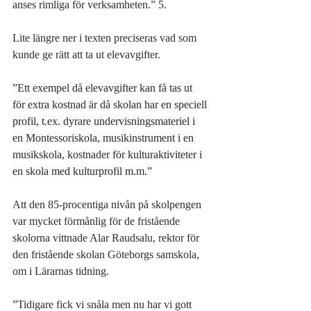
anses rimliga för verksamheten.” 5.
Lite längre ner i texten preciseras vad som 
kunde ge rätt att ta ut elevavgifter.
”Ett exempel då elevavgifter kan få tas ut 
för extra kostnad är då sko­lan har en speciell 
profil, t.ex. dyrare undervisningsmateriel i 
en Montessoriskola, musikinstrument i en 
musikskola, kostnader för kulturak­tiviteter i 
en skola med kulturprofil m.m.”
Att den 85-procentiga nivån på skolpengen 
var mycket förmånlig för de fristående 
skolorna vittnade Alar Raudsalu, rektor för 
den fristående skolan Göteborgs samskola, 
om i Lärarnas tidning.
”Tidigare fick vi snåla men nu har vi gott 