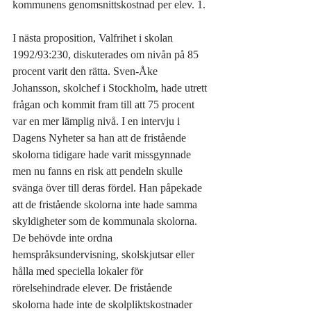
kommunens genomsnittskostnad per elev. 1.
I nästa proposition, Valfrihet i skolan 
1992/93:230, diskuterades om nivån på 85 
procent varit den rätta. Sven-Åke 
Johansson, skolchef i Stockholm, hade utrett 
frågan och kommit fram till att 75 procent 
var en mer lämplig nivå. I en intervju i 
Dagens Nyheter sa han att de fristående 
skolorna tidigare hade varit missgynnade 
men nu fanns en risk att pendeln skulle 
svänga över till deras fördel. Han påpekade 
att de fristående skolorna inte hade samma 
skyldigheter som de kommunala skolorna. 
De behövde inte ordna 
hemspråksundervisning, skolskjutsar eller 
hålla med speciella lokaler för 
rörelsehindrade elever. De fristående 
skolorna hade inte de skolpliktskostnader 