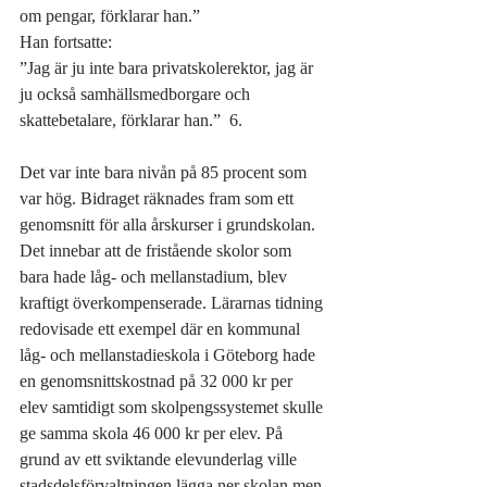
om pengar, förklarar han.”
Han fortsatte:
”Jag är ju inte bara privatskolerektor, jag är 
ju också samhällsmedborgare och 
skattebetalare, förklarar han.”  6.
Det var inte bara nivån på 85 procent som 
var hög. Bidraget räknades fram som ett 
genomsnitt för alla årskurser i grundskolan. 
Det innebar att de fristående skolor som 
bara hade låg- och mellanstadium, blev 
kraftigt överkompenserade. Lärarnas tidning 
redovisade ett exempel där en kommunal 
låg- och mellanstadieskola i Göteborg hade 
en genomsnittskostnad på 32 000 kr per 
elev samtidigt som skolpengssystemet skulle 
ge samma skola 46 000 kr per elev. På 
grund av ett sviktande elevunderlag ville 
stadsdelsförvaltningen lägga ner skolan men 