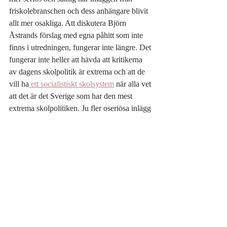
friskolebranschen och dess anhängare blivit 
allt mer osakliga. Att diskutera Björn 
Åstrands förslag med egna påhitt som inte 
finns i utredningen, fungerar inte längre. Det 
fungerar inte heller att hävda att kritikerna 
av dagens skolpolitik är extrema och att de 
vill ha
 ett socialistiskt skolsystem
 när alla vet 
att det är det Sverige som har den mest 
extrema skolpolitiken. Ju fler oseriösa inlägg 
desto fler inser att det är något allvarligt fel 
med dagens skolpolitik. 
Nu återstår att se om de borgerliga partierna 
förmår samla sig och föra en seriös 
diskussion om de förslag som Åstrand och 
Stjernkvist har lagt. Remisstiden har gått ut 
och snart kommer regeringen med förslag. 
De borgerliga vet att väljarna inte gillar 