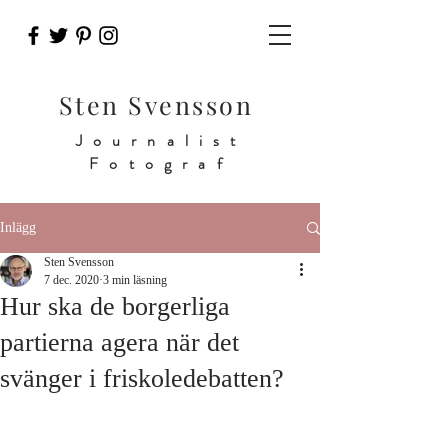
Sten Svensson
Journalist
Fotograf
Inlägg
Sten Svensson
7 dec. 2020
3 min läsning
Hur ska de borgerliga
partierna agera när det
svänger i friskoledebatten?