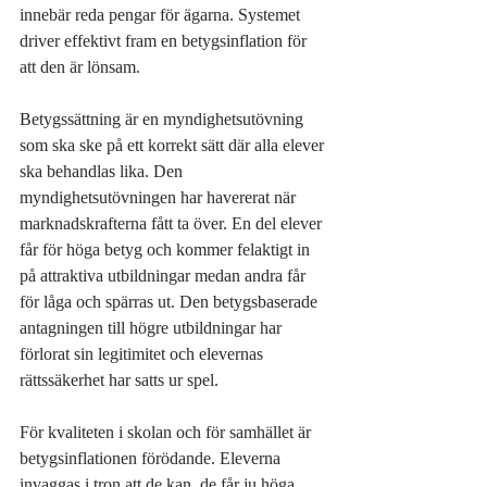
innebär reda pengar för ägarna. Systemet 
driver effektivt fram en betygsinflation för 
att den är lönsam.
Betygssättning är en myndighetsutövning 
som ska ske på ett korrekt sätt där alla elever 
ska behandlas lika. Den 
myndighetsutövningen har havererat när 
marknadskrafterna fått ta över. En del elever 
får för höga betyg och kommer felaktigt in 
på attraktiva utbildningar medan andra får 
för låga och spärras ut. Den betygsbaserade 
antagningen till högre utbildningar har 
förlorat sin legitimitet och elevernas 
rättssäkerhet har satts ur spel.
För kvaliteten i skolan och för samhället är 
betygsinflationen förödande. Eleverna 
invaggas i tron att de kan, de får ju höga 