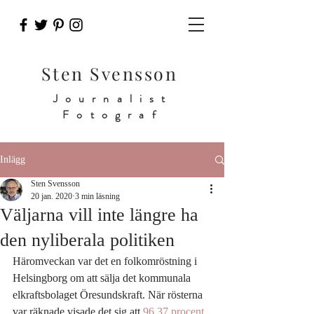
Sten Svensson
Journalist
Fotograf
Inlägg
Sten Svensson
20 jan. 2020
3 min läsning
Väljarna vill inte längre ha
den nyliberala politiken
Häromveckan var det en folkomröstning i 
Helsingborg om att sälja det kommunala 
elkraftsbolaget Öresundskraft. När rösterna 
var räknade visade det sig att 
96,37 procent 