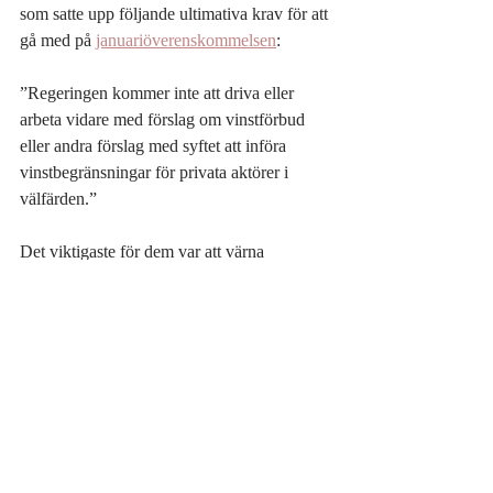
som satte upp följande ultimativa krav för att 
gå med på 
januariöverenskommelsen
:
”Regeringen kommer inte att driva eller 
arbeta vidare med förslag om vinstförbud 
eller andra förslag med syftet att införa 
vinstbegränsningar för privata aktörer i 
välfärden.” 
Det viktigaste för dem var att värna 
företagens vinster, inte verksamheten för 
eleverna. De sitter fortfarande hårt fast i 
friskoleföretagens knä. När ska de upptäcka 
att de satt sig i fel knä?  
Sten Svensson 