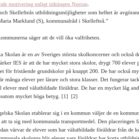
ande motivering enligt tidningen Norran
.
och Skellefteås utbildningsmöjligheter som helhet är avgörande
r Maria Marklund (S), kommunalråd i Skellefteå.”
kommunerna säger att de vill öka valfriheten.
ka Skolan är en av Sveriges största skolkoncerner och också 
rker IES är att de har mycket stora skolor, drygt 700 elever p
et för fristående grundskolor på knappt 200. De har också my
bär många elever per lärare och stora klasser. Det fungerar tack
l elever med välutbildade föräldrar. De har en mycket låg and
essutom mycket höga betyg. [1]  [2] 
gelska Skolan etablerar sig i en kommun väljer de en kommun
tt att ta sig med kommunala transportmedel. Den placeringen få
n värvar de elever som har välutbildade föräldrar från de 
mmunala skolorna blir elever vars föräldrar har korta utbildni