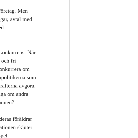
företag. Men 
gar, avtal med 
ed 
konkurrens. När 
och fri 
 konkurrera om 
npolitikerna som 
rafterna avgöra. 
äga om andra 
munen?
deras föräldrar 
tionen skjuter 
pel.  