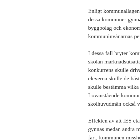
Enligt kommunallagen f
dessa kommuner gynnar
byggbolag och ekonom
kommuninvånarnas pe
I dessa fall bryter k
skolan marknadsutsattes
konkurrens skulle driva
eleverna skulle de bäs
skulle bestämma vilka 
I ovanstående kommune
skolhuvudmän också vi
Effekten av att IES eta
gynnas medan andra mis
fart, kommunen misshus