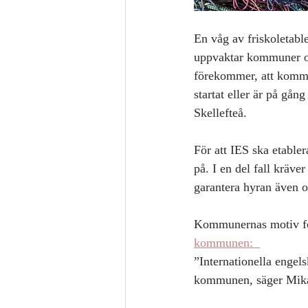
En våg av friskoletabl
uppvaktar kommuner oc
förekommer, att kommu
startat eller är på gå
Skellefteå.
För att IES ska etable
på. I en del fall krä
garantera hyran även o
Kommunernas motiv för 
kommunen:  
”Internationella engels
kommunen, säger Mika