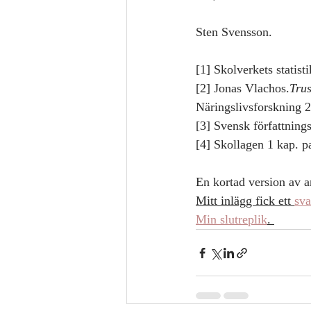
Sten Svensson. 
[1] Skolverkets statisti
[2] Jonas Vlachos.
Trus
Näringslivsforskning 
[3] Svensk författning
[4] Skollagen 1 kap. p
En kortad version av ar
Mitt inlägg fick ett 
sva
Min slutreplik
. 