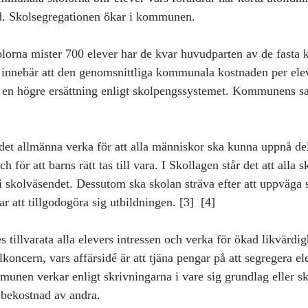
d. Skolsegregationen ökar i kommunen.
orna mister 700 elever har de kvar huvudparten av de fasta k
t innebär att den genomsnittliga kommunala kostnaden per elev
 en högre ersättning enligt skolpengssystemet. Kommunens s
det allmänna verka för att alla människor ska kunna uppnå de
h för att barns rätt tas till vara. I Skollagen står det att alla s
g i skolväsendet. Dessutom ska skolan sträva efter att uppväga s
r att tillgodogöra sig utbildningen. [3]  [4] 
tillvarata alla elevers intressen och verka för ökad likvärdi
oncern, vars affärsidé är att tjäna pengar på att segregera e
munen verkar enligt skrivningarna i vare sig grundlag eller sk
 bekostnad av andra.