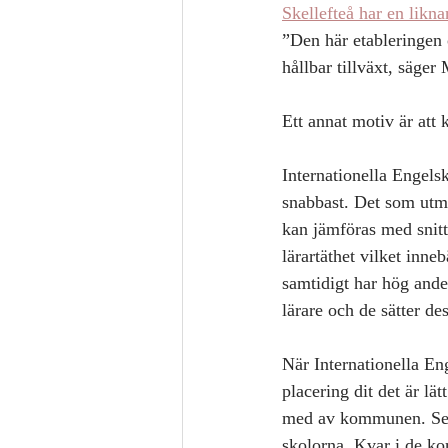
Skellefteå har en likn
”Den här etableringen 
hållbar tillväxt, säge
Ett annat motiv är att 
Internationella Engels
snabbast. Det som utmä
kan jämföras med snitt
lärartäthet vilket inne
samtidigt har hög ande
lärare och de sätter d
När Internationella En
placering dit det är lä
med av kommunen. Seda
skolorna. Kvar i de ko