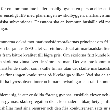
år en kommun inte heller ensidigt gynna en person eller ett 
 ensidigt IES med planeringen av skolbyggen, markanvisnin
iska subventioner. Dessutom ska en kommun hushålla väl m
ngar.
ommunerna också mot marknadsförespråkarnas principer om fri 
 i början av 1990-talet var ett huvudskäl att marknadskrafter 
 fram bättre kvalitet till lägre pris. Om skolorna fritt kunde
ta skolorna vinna över de sämre, sa man. Det var inte kommu
fristående skolor som skulle finnas utan det skulle marknadsk
r finns ingen konkurrens på likvärdiga villkor. Vad ska de s
ll ha hyressubventioner och markanvisningar centralt i kom
blerar sig är att: enskilda företag gynnas, enskilda elever och 
sgynnas, skolsegregation ökar, kostnaderna ökar, betygsinfla
hållar med sina resurser och den fria konkurrensen sätts ur s