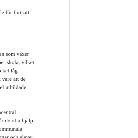
 för fortsatt 
den som växer 
er skola, vilket 
cket låg 
 vare att de 
el utbildade 
central 
r de ofta hjälp 
kommunala 
ngar och elever 