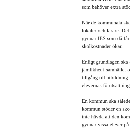
som behöver extra stö
När de kommunala skol
lokaler och lärare. De
gynnar IES som då får
skolkostnader ökar.
Enligt grundlagen ska 
jämlikhet i samhället oc
tillgång till utbildnin
elevernas förutsättninga
En kommun ska således 
kommun stöder en skolk
inte hävda att den kom
gynnar vissa elever på