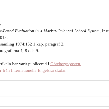
k. 
t-Based Evaluation in a Market-Oriented School System
, Inst
2018.
ssamling 1974:152 1 kap. paragraf 2.
aragraferna 4, 8 och 9.
tikeln har varit publicerad i 
Göteborgsposten 
r från Internationella Engelska skolan
.