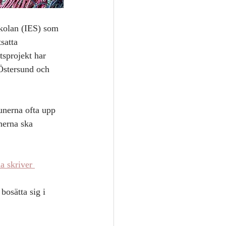
Skolan (IES) som 
satta 
sprojekt har 
Östersund och 
unerna ofta upp 
nerna ska 
a skriver 
bosätta sig i 