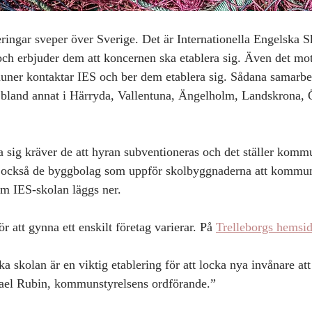
eringar sveper över Sverige. Det är Internationella Engelska 
h erbjuder dem att koncernen ska etablera sig. Även det mot
ner kontaktar IES och ber dem etablera sig. Sådana samarbet
ng bland annat i Härryda, Vallentuna, Ängelholm, Landskrona, 
ra sig kräver de att hyran subventioneras och det ställer komm
ver också de byggbolag som uppför skolbyggnaderna att kommu
m IES-skolan läggs ner. 
att gynna ett enskilt företag varierar. På 
Trelleborgs hemsid
ka skolan är en viktig etablering för att locka nya invånare att 
el Rubin, kommunstyrelsens ordförande.” 