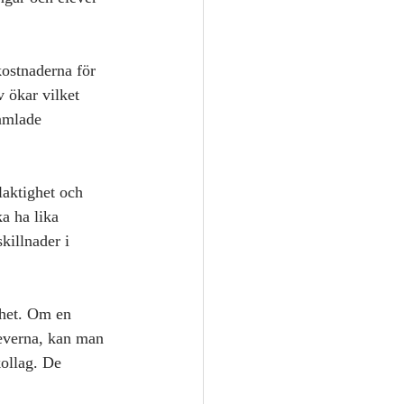
ostnaderna för 
 ökar vilket 
amlade 
laktighet och 
ka ha lika 
killnader i 
ghet. Om en 
leverna, kan man 
ollag. De 